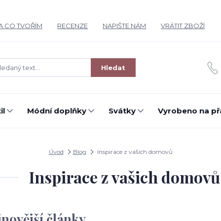
A CO TVOŘÍM
RECENZE
NAPIŠTE NÁM
VRÁTIT ZBOŽÍ
Hledat
il
Módní doplňky
Svátky
Vyrobeno na př
Úvod
Blog
Inspirace z vašich domovů
Inspirace z vašich domovů
jnovější články