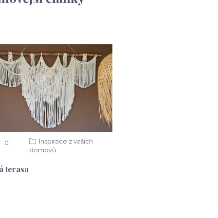
Inspirace z vašich
01
domovů
á terasa