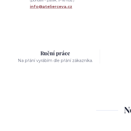
(pondělí - pátek, 9-16 hod.)
info@atelierceva.cz
Ruční práce
Na přání vyrábím dle přání zákazníka.
N