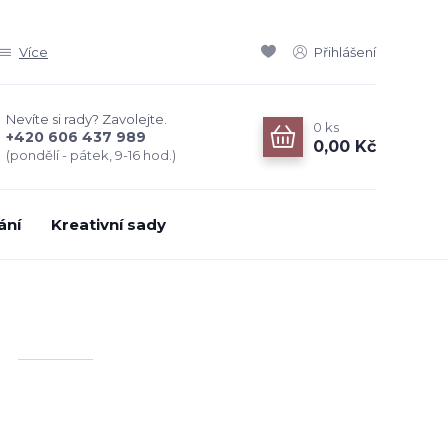
Více
Přihlášení
Nevíte si rady? Zavolejte.
0
ks
+420 606 437 989
0,00 Kč
(pondělí - pátek, 9-16 hod.)
ání
Kreativní sady