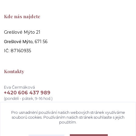
Kde nás najdete
Grešlové Mýto 21
Grešlové Mýto
, 671 56
IČ: 87160935
Kontakty
Eva Čermáková
+420 606 437 989
(pondělí - pátek, 9-16 hod.)
info@atelierceva.cz
Pro usnadnění používání našich webových stránek využíváme
souborů cookies. Používáním našich stránek souhlasíte s jejich
použitím.