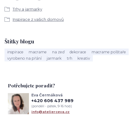
Trhy a jarmarky
Inspirace z vašich domovů
Štítky blogu
inspirace
macrame
na zeď
dekorace
macrame polštaře
vyrobeno na přání
jarmark
trh
kreativ
Potřebujete poradit?
Eva Čermáková
+420 606 437 989
(pondělí - pátek, 9-16 hod.)
info@atelierceva.cz