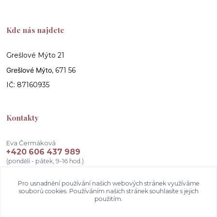
Kde nás najdete
Grešlové Mýto 21
Grešlové Mýto
, 671 56
IČ: 87160935
Kontakty
Eva Čermáková
+420 606 437 989
(pondělí - pátek, 9-16 hod.)
info@atelierceva.cz
Pro usnadnění používání našich webových stránek využíváme
souborů cookies. Používáním našich stránek souhlasíte s jejich
použitím.