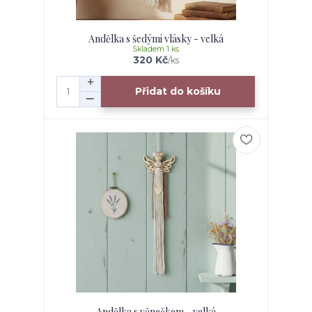
Andělka s šedými vlásky - velká
Skladem 1 ks
320 Kč
/
ks
Přidat do košíku
Andělka s věnečkem - velká