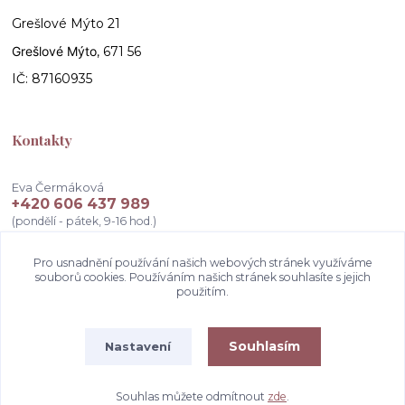
Grešlové Mýto 21
Grešlové Mýto
, 671 56
IČ: 87160935
Kontakty
Eva Čermáková
+420 606 437 989
(pondělí - pátek, 9-16 hod.)
info@atelierceva.cz
Pro usnadnění používání našich webových stránek využíváme
souborů cookies. Používáním našich stránek souhlasíte s jejich
použitím.
Souhlasím
Nastavení
Souhlas můžete odmítnout
zde
.
Vytvořeno na
Eshop-rychle.cz