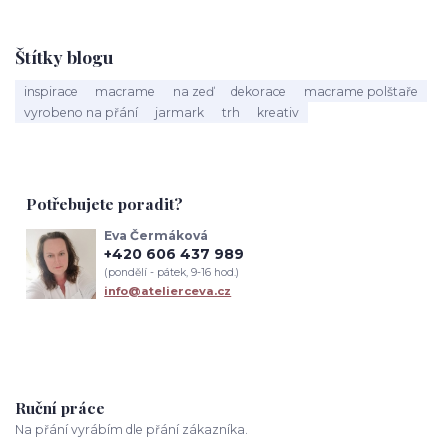
Štítky blogu
inspirace
macrame
na zeď
dekorace
macrame polštaře
vyrobeno na přání
jarmark
trh
kreativ
Potřebujete poradit?
Eva Čermáková
+420 606 437 989
(pondělí - pátek, 9-16 hod.)
info@atelierceva.cz
Ruční práce
Na přání vyrábím dle přání zákazníka.