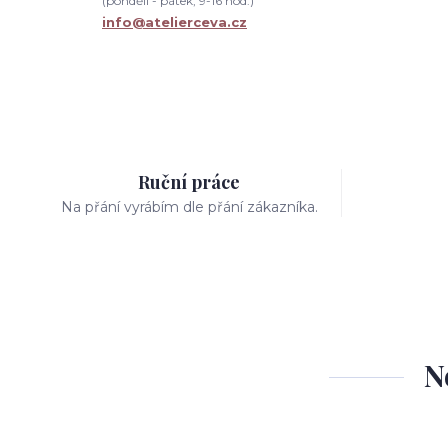
(pondělí - pátek, 9-16 hod.)
info@atelierceva.cz
Ruční práce
Na přání vyrábím dle přání zákazníka.
N