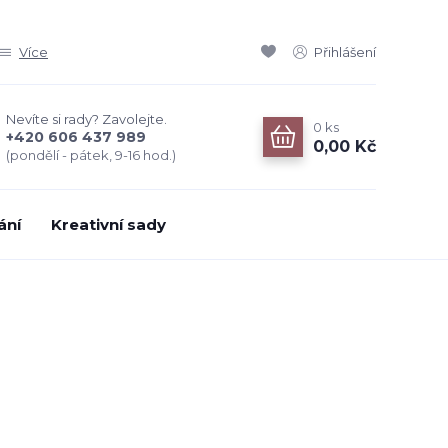
Více
Přihlášení
Nevíte si rady? Zavolejte.
0
ks
+420 606 437 989
0,00 Kč
(pondělí - pátek, 9-16 hod.)
ání
Kreativní sady