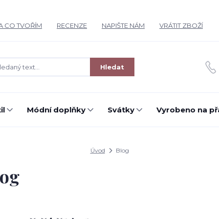
A CO TVOŘÍM
RECENZE
NAPIŠTE NÁM
VRÁTIT ZBOŽÍ
Hledat
il
Módní doplňky
Svátky
Vyrobeno na př
Úvod
Blog
log