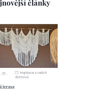
jnovější články
Inspirace z vašich
01
domovů
á terasa