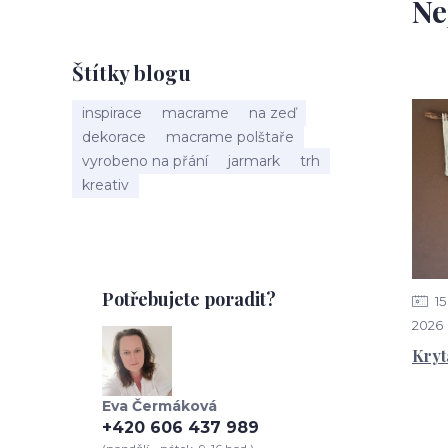
Ne
Štítky blogu
inspirace
macrame
na zeď
dekorace
macrame polštaře
vyrobeno na přání
jarmark
trh
kreativ
Potřebujete poradit?
15
2026
Kryt
Eva Čermáková
+420 606 437 989