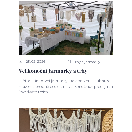
25
02
2026
Trhy a jarmarky
Velikonoční jarmarky a trhy
Blíží se nám první jarmarky! Už v březnu a dubnu se
můžeme osobně potkat na velikonočních prodejních
i tvořivých trzích.