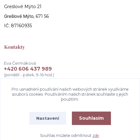
Grešlové Mýto 21
Grešlové Mýto
, 671 56
IČ: 87160935
Kontakty
Eva Čermáková
+420 606 437 989
(pondělí - pátek, 9-16 hod.)
info@atelierceva.cz
Pro usnadnění používání našich webových stránek využíváme
souborů cookies. Používáním našich stránek souhlasíte s jejich
použitím.
Souhlasím
Nastavení
Souhlas můžete odmítnout
zde
.
Vytvořeno na
Eshop-rychle.cz