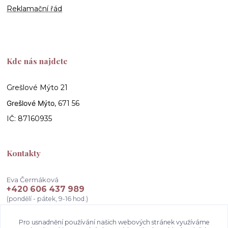
Reklamační řád
Kde nás najdete
Grešlové Mýto 21
Grešlové Mýto
, 671 56
IČ: 87160935
Kontakty
Eva Čermáková
+420 606 437 989
(pondělí - pátek, 9-16 hod.)
info@atelierceva.cz
Pro usnadnění používání našich webových stránek využíváme