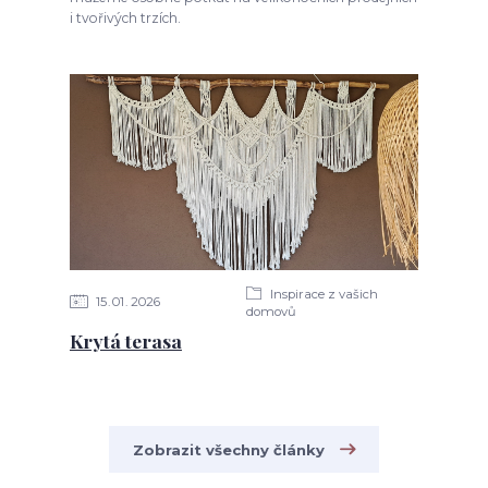
i tvořivých trzích.
Inspirace z vašich
15
01
2026
domovů
Krytá terasa
Zobrazit všechny články