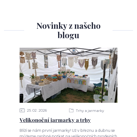
Novinky z našeho
blogu
25
02
2026
Trhy a jarmarky
Velikonoční jarmarky a trhy
Blíží se nám první jarmarky! Už v březnu a dubnu se
můžeme osobně potkat na velikonočních prodejních