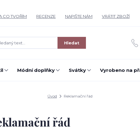
A CO TVOŘÍM
RECENZE
NAPIŠTE NÁM
VRÁTIT ZBOŽÍ
Hledat
il
Módní doplňky
Svátky
Vyrobeno na př
Úvod
Reklamační řád
eklamační řád