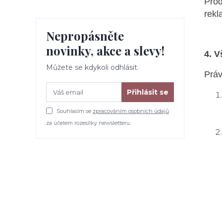
Prod
rekl
Nepropásněte
novinky, akce a slevy!
4. 
Můžete se kdykoli odhlásit.
Práv
Přihlásit se
Souhlasím se
zpracováním osobních údajů
za účelem rozesílky newsletteru.