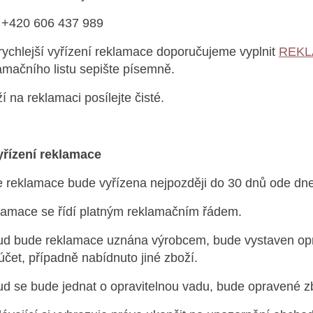
: +420 606 437 989
rychlejší vyřízení reklamace doporučujeme vyplnit
REKL
amačního listu sepište písemně.
í na reklamaci posílejte čisté.
yřízení reklamace
 reklamace bude vyřízena nejpozději do 30 dnů ode dne 
amace se řídí platným reklamačním řádem.
d bude reklamace uznána výrobcem, bude vystaven opr
účet, případně nabídnuto jiné zboží.
d se bude jednat o opravitelnou vadu, bude opravené zb