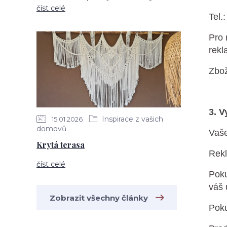
číst celé
Tel.
Pro 
rekl
Zbož
3. V
Inspirace z vašich
15.01.2026
domovů
Vaše
Krytá terasa
Rekl
číst celé
Poku
váš 
Zobrazit všechny články
Poku