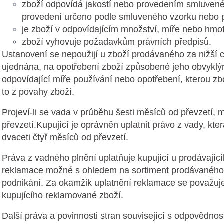
zboží odpovídá jakostí nebo provedením smluveném
provedení určeno podle smluveného vzorku nebo p
je zboží v odpovídajícím množství, míře nebo hmot
zboží vyhovuje požadavkům právních předpisů.
Ustanovení se nepoužijí u zboží prodávaného za nižší c
ujednána, na opotřebení zboží způsobené jeho obvyklý
odpovídající míře používání nebo opotřebení, kterou zbo
to z povahy zboží.
Projeví-li se vada v průběhu šesti měsíců od převzetí, m
převzetí.
Kupující je oprávněn uplatnit právo z vady, kt
dvaceti čtyř měsíců od převzetí.
Práva z vadného plnění uplatňuje kupující u prodávajícíh
reklamace možné s ohledem na sortiment prodávaného z
podnikání
.
Za okamžik uplatnění reklamace se považuje
kupujícího reklamované zboží.
Další práva a povinnosti stran související s odpovědnos