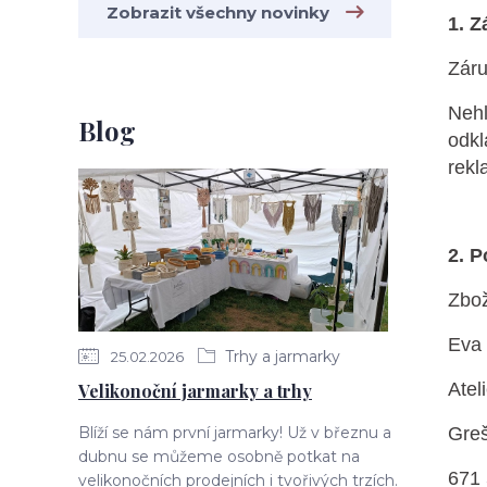
Zobrazit všechny novinky
1. 
Záru
Nehl
Blog
odkl
rekl
2. P
Zbož
Eva
Trhy a jarmarky
25.02.2026
Atel
Velikonoční jarmarky a trhy
Blíží se nám první jarmarky! Už v březnu a
Greš
dubnu se můžeme osobně potkat na
671 
velikonočních prodejních i tvořivých trzích.