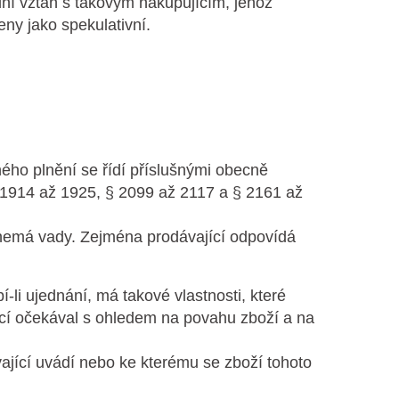
dní vztah s takovým nakupujícím, jehož
y jako spekulativní.
ého plnění se řídí příslušnými obecně
1914 až 1925, § 2099 až 2117 a § 2161 až
í nemá vady. Zejména prodávající odpovídá
bí-li ujednání, má takové vlastnosti, které
ící očekával s ohledem na povahu zboží a na
ávající uvádí nebo ke kterému se zboží tohoto