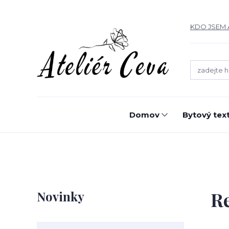
KDO JSEM 
Domov
Bytový text
R
Novinky