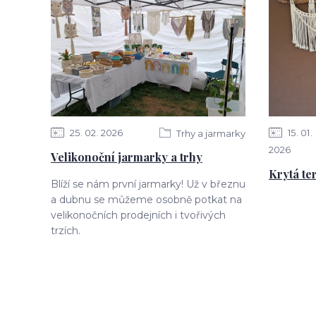
25
02
2026
15
01
Trhy a jarmarky
2026
Velikonoční jarmarky a trhy
Krytá te
Blíží se nám první jarmarky! Už v březnu
a dubnu se můžeme osobně potkat na
velikonočních prodejních i tvořivých
trzích.