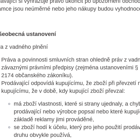
ávající si vyhrazuje právo ukončit po upozornění obcho
amce jsou neúměrné nebo jeho nákupy budou vyhodnocen
Všeobecná ustanovení
a z vadného plnění
Práva a povinnosti smluvních stran ohledně práv z vadn
závaznými právními předpisy (zejména ustanoveními § 
2174 občanského zákoníku).
Prodávající odpovídá kupujícímu, že zboží při převzet
kupujícímu, že v době, kdy kupující zboží převzal:
má zboží vlastnosti, které si strany ujednaly, a chy
prodávající nebo výrobce popsal nebo které kupuj
základě reklamy jimi prováděné,
se zboží hodí k účelu, který pro jeho použití prod
druhu obvykle používá,