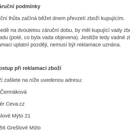
Záruční podmínky
ční lhůta začíná běžet dnem převzetí zboží kupujícím.
edě na dvouletou záruční dobu, by měl kupující vady zb
adu (poté, co byla vada objevena). Jestliže tedy vadné z
amaci uplatní později, nemusí být reklamace uznána.
ostup při reklamaci zboží
í zašlete na níže uvedenou adresu:
 Čermáková
iér Ceva.cz
lové Mýto 21
56 Grešlové Mýto