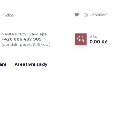
Více
Přihlášení
Nevíte si rady? Zavolejte.
0
ks
+420 606 437 989
0,00 Kč
(pondělí - pátek, 9-16 hod.)
ání
Kreativní sady