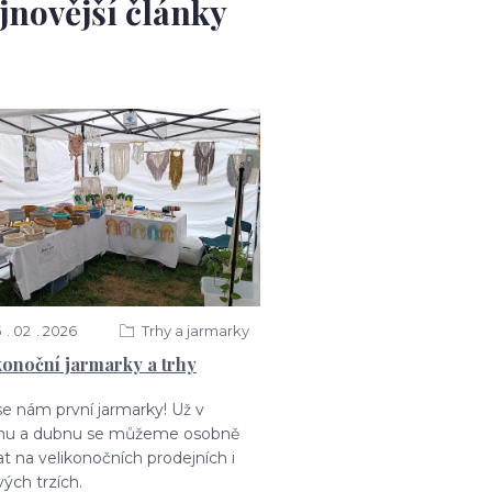
jnovější články
5
02
2026
Trhy a jarmarky
konoční jarmarky a trhy
 se nám první jarmarky! Už v
nu a dubnu se můžeme osobně
t na velikonočních prodejních i
vých trzích.