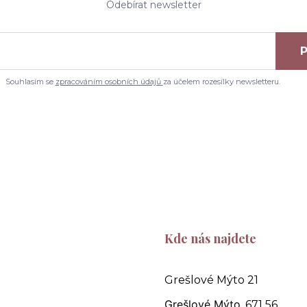
Odebírat newsletter
P
Souhlasím se
zpracováním osobních údajů
za účelem rozesílky newsletteru.
Kde nás najdete
Grešlové Mýto 21
Grešlové Mýto
, 671 56