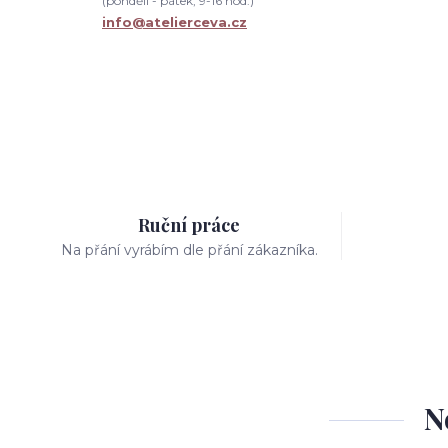
(pondělí - pátek, 9-16 hod.)
info@atelierceva.cz
Ruční práce
Na přání vyrábím dle přání zákazníka.
N