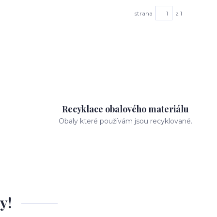
strana
z 1
Recyklace obalového materiálu
Obaly které používám jsou recyklované.
y!