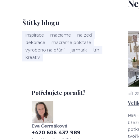
Ne
Štítky blogu
inspirace
macrame
na zeď
dekorace
macrame polštaře
vyrobeno na přání
jarmark
trh
kreativ
Potřebujete poradit?
2
Veli
Blíží
břez
Eva Čermáková
potka
+420 606 437 989
tvoři