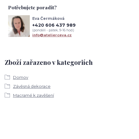
Potřebujete poradit?
Eva Čermáková
+420 606 437 989
(pondělí - pátek, 9-16 hod.)
info@atelierceva.cz
Zboží zařazeno v kategoriích
Domov
Závěsná dekorace
Macramé k zavěšení