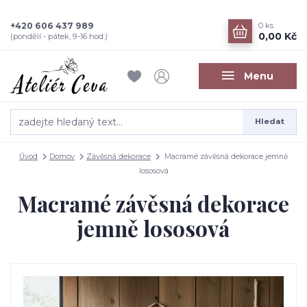
+420 606 437 989
0
ks
0,00 Kč
(pondělí - pátek, 9-16 hod.)
Menu
Hledat
Úvod
Domov
Závěsná dekorace
Macramé závěsná dekorace jemně
lososová
Macramé závěsná dekorace
jemně lososová