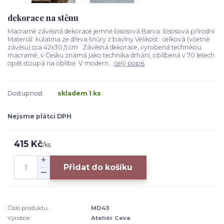
dekorace na stěnu
Macramé závěsná dekorace jemně lososová Barva: lososová přírodní
Materiál: kulatina ze dřeva šňůry z bavlny Velikost: celková (včetně
závěsu) cca 42x30,5 cm Závěsná dekorace, vyrobená technikou
macramé, v Česku známá jako technika drhání, oblíbená v 70 letech
opět stoupá na oblibě. V modern...
celý popis
Dostupnost
skladem 1 ks
Nejsme plátci DPH
415 Kč
/
ks
Přidat do košíku
Číslo produktu:
MD43
Výrobce:
Ateliér Ceva