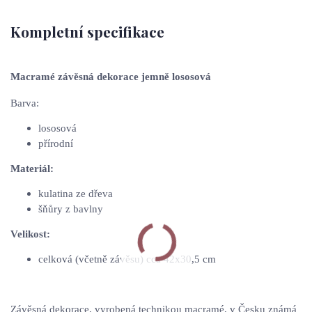
Kompletní specifikace
Macramé závěsná dekorace jemně lososová
Barva:
lososová
přírodní
Materiál:
kulatina ze dřeva
šňůry z bavlny
Velikost:
celková (včetně závěsu) cca 42x30,5 cm
Závěsná dekorace, vyrobená technikou macramé, v Česku známá