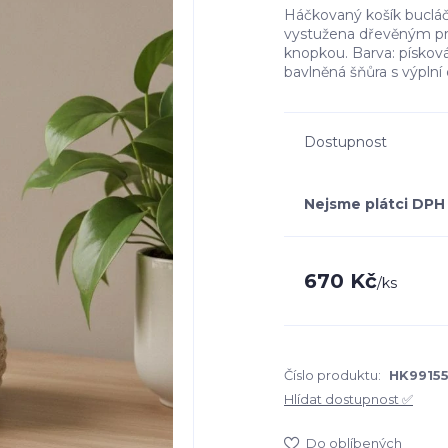
Háčkovaný košík bucláče
vystužena dřevěným prs
knopkou. Barva: písková 
bavlněná šňůra s výplní
Dostupnost
Nejsme plátci DPH
670 Kč
/
ks
Číslo produktu:
HK9915
Hlídat dostupnost ✅
Do oblíbených