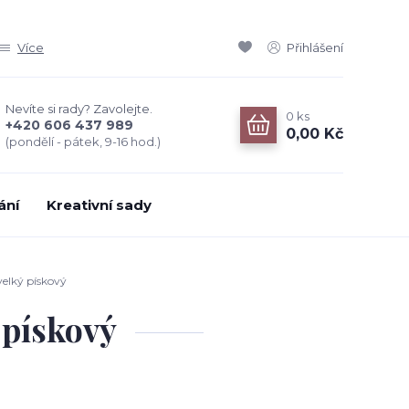
Více
Přihlášení
Nevíte si rady? Zavolejte.
0
ks
+420 606 437 989
0,00 Kč
(pondělí - pátek, 9-16 hod.)
ání
Kreativní sady
elký pískový
 pískový