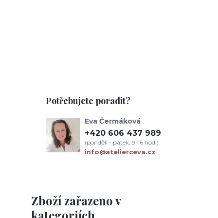
Potřebujete poradit?
Eva Čermáková
+420 606 437 989
(pondělí - pátek, 9-16 hod.)
info@atelierceva.cz
Zboží zařazeno v
kategoriích