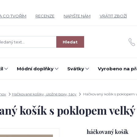
A CO TVOŘÍM
RECENZE
NAPIŠTE NÁM
VRÁTIT ZBOŽÍ
Hledat
il
Módní doplňky
Svátky
Vyrobeno na př
mov
Háčkované košíky, úložné boxy, tácy
Háčkovaný košík s poklopem v
ný košík s poklopem velký
háčkovaný košík