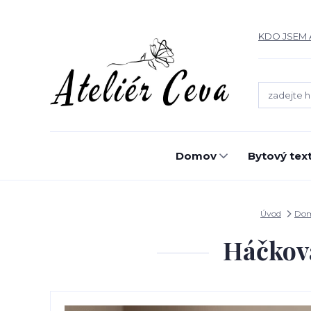
KDO JSEM 
Domov
Bytový text
Úvod
Do
Háčkova