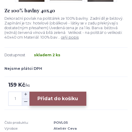
Ze 100% bavlny 40x40
Dekorační povlak na polštářek ze 100% bavlny. Zadní díl je béžový.
Zapínání je tzv. hotelové (obálkové - látky se v zadu překrývají s
dostatečným přesahem) Uvedená cena je za 1 ks. Barva: béžová
(režná) červená vínová bílá zelená Velikost - na polštář o velikosti:
40x40 cm Materiál: 100% bav...
celý popis
Dostupnost
skladem 2 ks
Nejsme plátci DPH
159 Kč
/
ks
Přidat do košíku
Číslo produktu:
POVL05
Výrobce:
Ateliér Ceva