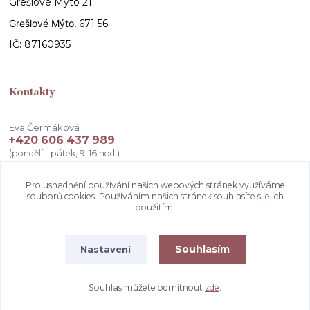
Grešlové Mýto 21
Grešlové Mýto
, 671 56
IČ: 87160935
Kontakty
Eva Čermáková
+420 606 437 989
(pondělí - pátek, 9-16 hod.)
info@atelierceva.cz
Pro usnadnění používání našich webových stránek využíváme
souborů cookies. Používáním našich stránek souhlasíte s jejich
použitím.
Souhlasím
Nastavení
Souhlas můžete odmítnout
zde
.
Vytvořeno na
Eshop-rychle.cz