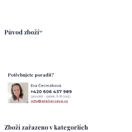
Původ zboží
Potřebujete poradit?
Eva Čermáková
+420 606 437 989
(pondělí - pátek, 9-16 hod.)
info@atelierceva.cz
Zboží zařazeno v kategoriích