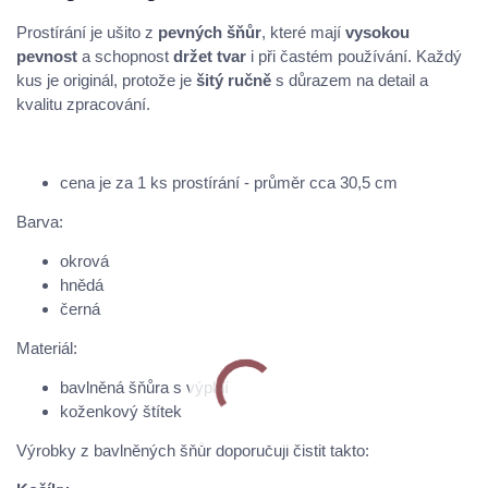
Prostírání je ušito z
pevných šňůr
, které mají
vysokou
pevnost
a schopnost
držet tvar
i při častém používání. Každý
kus je originál, protože je
šitý ručně
s důrazem na detail a
kvalitu zpracování.
cena je za 1 ks prostírání - průměr cca 30,5 cm
Barva:
okrová
hnědá
černá
Materiál:
bavlněná šňůra s výplní
koženkový štítek
Výrobky z bavlněných šňůr doporučuji čistit takto: