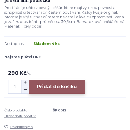
Prostírání je ušito z pevných šňůr, které mají vysokou pevnost a
schopnost držet tvar i při častém používání. Každý kus je originál,
protože je šitý ručně s důrazem na detail a kvalitu zpracování. cena
je za 1 ks prostírání - průměr cca 30,5 cm Barva: okrová hnědá černá
Materiál: ...
celý popis
Dostupnost
Skladem 4 ks
Nejsme plátci DPH
290 Kč
/
ks
Přidat do košíku
Číslo produktu:
ŠP 0012
Hlídat dostupnost ✅
Do oblíbených