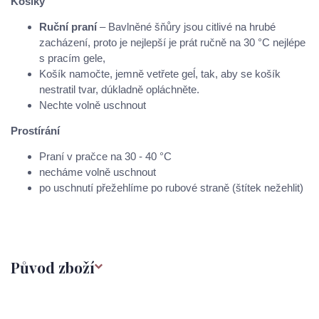
Košíky
Ruční praní
– Bavlněné šňůry jsou citlivé na hrubé
zacházení, proto je nejlepší je prát ručně na 30 °C nejlépe
s pracím gele,
Košík namočte, jemně vetřete geĺ, tak, aby se košík
nestratil tvar, dúkladně opláchněte.
Nechte volně uschnout
Prostírání
Praní v pračce na 30 - 40 °C
necháme volně uschnout
po uschnutí přežehlíme po rubové straně (štítek nežehlit)
Původ zboží