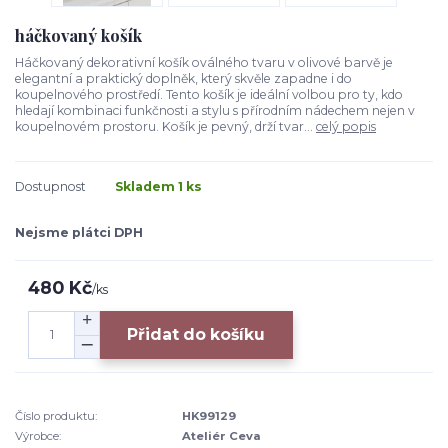
háčkovaný košík
Háčkovaný dekorativní košík oválného tvaru v olivové barvě je
elegantní a praktický doplněk, který skvěle zapadne i do
koupelnového prostředí. Tento košík je ideální volbou pro ty, kdo
hledají kombinaci funkčnosti a stylu s přírodním nádechem nejen v
koupelnovém prostoru. Košík je pevný, drží tvar...
celý popis
Dostupnost
Skladem 1 ks
Nejsme plátci DPH
480 Kč
/
ks
Přidat do košíku
Číslo produktu:
HK99129
Výrobce:
Ateliér Ceva