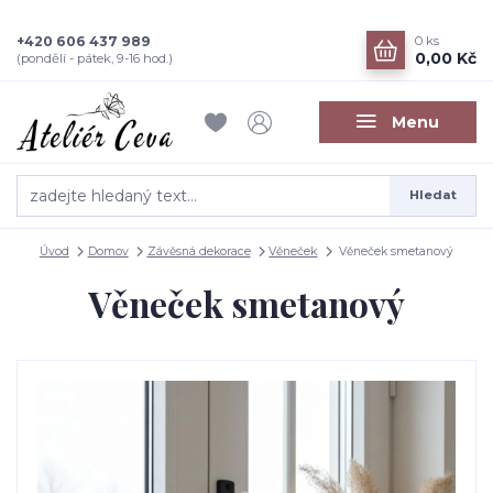
+420 606 437 989
0
ks
0,00 Kč
(pondělí - pátek, 9-16 hod.)
Menu
Hledat
Úvod
Domov
Závěsná dekorace
Věneček
Věneček smetanový
Věneček smetanový