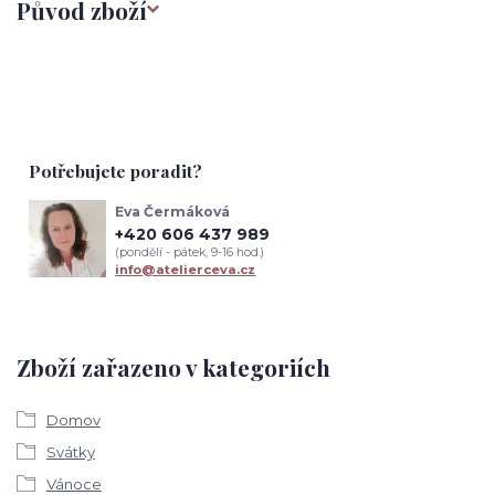
Původ zboží
Potřebujete poradit?
Eva Čermáková
+420 606 437 989
(pondělí - pátek, 9-16 hod.)
info@atelierceva.cz
Zboží zařazeno v kategoriích
Domov
Svátky
Vánoce