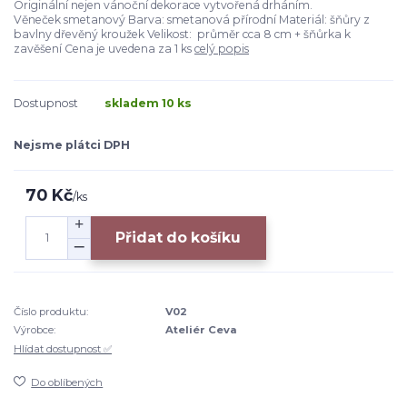
Originální nejen vánoční dekorace vytvořená drháním.
Věneček smetanový Barva: smetanová přírodní Materiál: šňůry z
bavlny dřevěný kroužek Velikost: průměr cca 8 cm + šňůrka k
zavěšení Cena je uvedena za 1 ks
celý popis
Dostupnost
skladem 10 ks
Nejsme plátci DPH
70 Kč
/
ks
Přidat do košíku
Číslo produktu:
V02
Výrobce:
Ateliér Ceva
Hlídat dostupnost ✅
Do oblíbených