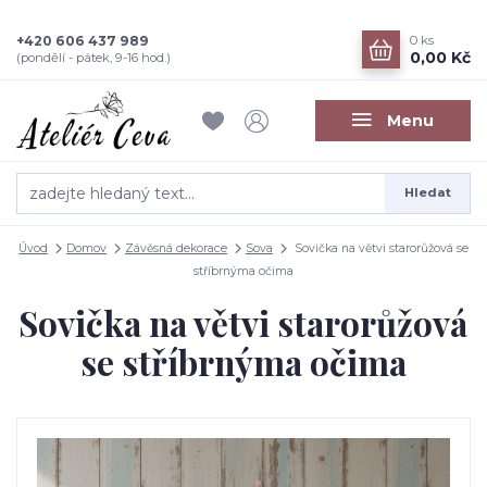
+420 606 437 989
0
ks
0,00 Kč
(pondělí - pátek, 9-16 hod.)
Menu
Hledat
Úvod
Domov
Závěsná dekorace
Sova
Sovička na větvi starorůžová se
stříbrnýma očima
Sovička na větvi starorůžová
se stříbrnýma očima