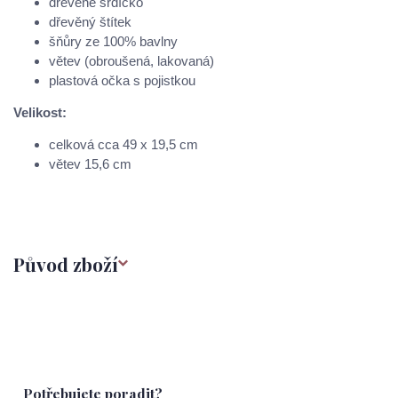
dřevěné srdíčko
dřevěný štítek
šňůry ze 100% bavlny
větev (obroušená, lakovaná)
plastová očka s pojistkou
Velikost:
celková cca 49 x 19,5 cm
větev 15,6 cm
Původ zboží
Potřebujete poradit?