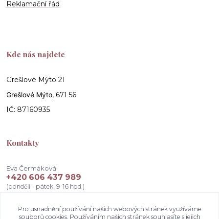
Reklamační řád
Kde nás najdete
Grešlové Mýto 21
Grešlové Mýto
, 671 56
IČ: 87160935
Kontakty
Eva Čermáková
+420 606 437 989
(pondělí - pátek, 9-16 hod.)
info@atelierceva.cz
Pro usnadnění používání našich webových stránek využíváme
souborů cookies. Používáním našich stránek souhlasíte s jejich