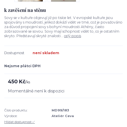
k zavěšení na stěnu
Sovy se v kultuře objevují již po tisíce let. V evropské kultuře jsou
spojovány s moudrostí, jelikož dokáží vidět ve tmě, což je považováno
za důvod propojení sovy s bohyní moudrosti Athény, často
zobrazované se sovou. Sovy mají schopnost vidět to, co je ostatním
skryto. Představují skryté znalosti...
celý popis
Dostupnost
není skladem
Nejsme plátci DPH
450 Kč
/
ks
Momentálně není k dispozici
Číslo produktu:
MD99/183
Výrobce:
Ateliér Ceva
Hlídat dostupnost ✅