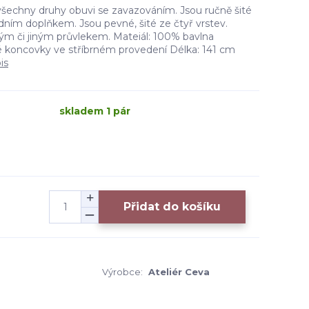
 všechny druhy obuvi se zavazováním. Jsou ručně šité
dním doplňkem. Jsou pevné, šité ze čtyř vrstev.
m či jiným průvlekem. Mateiál: 100% bavlna
é koncovky ve stříbrném provedení Délka: 141 cm
is
skladem 1 pár
Přidat do košíku
Výrobce:
Ateliér Ceva