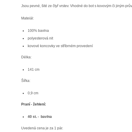
Jsou pevné, šité ze čtyř vrstev. Vhodné do bot s kovovým či jiným prů
Mateiál:
100% bavlna
polyesterová nit
kovové koncovky ve stříbrném provedení
Délka:
141 cm
Šířka:
0,9 cm
Praní - žehlení:
40 st. - bavlna
Uvedená cena je za 1 pár.