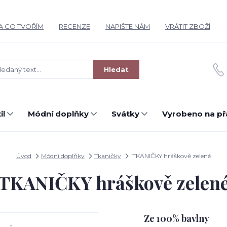
A CO TVOŘÍM
RECENZE
NAPIŠTE NÁM
VRÁTIT ZBOŽÍ
Hledat
il
Módní doplňky
Svátky
Vyrobeno na př
Úvod
Módní doplňky
Tkaničky
TKANIČKY hráškově zelené
TKANIČKY hráškově zelen
Ze 100% bavlny