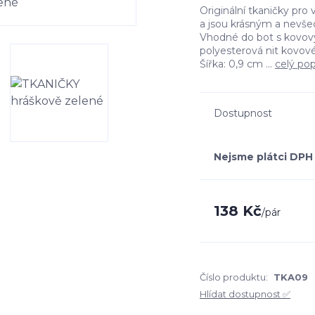
Originální tkaničky pro
a jsou krásným a nevše
Vhodné do bot s kovový
polyesterová nit kovov
Šířka: 0,9 cm ...
celý pop
Dostupnost
Nejsme plátci DPH
138 Kč
/
pár
Číslo produktu:
TKA09
Hlídat dostupnost ✅