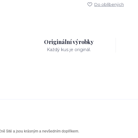
Do oblíbených
Originální výrobky
Každý kus je originál.
učně šité a jsou krásným a nevšedním doplňkem.