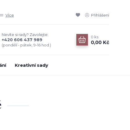
Více
Přihlášení
Nevíte si rady? Zavolejte.
0
ks
+420 606 437 989
0,00 Kč
(pondělí - pátek, 9-16 hod.)
ání
Kreativní sady
é