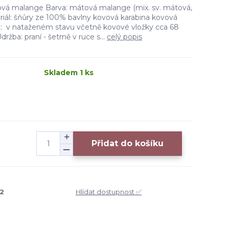
ová malange Barva: mátová malange (mix. sv. mátová,
teriál: šňůry ze 100% bavlny kovová karabina kovová
st: v nataženém stavu včetně kovové vložky cca 68
ržba: praní - šetrně v ruce s...
celý popis
Skladem 1 ks
Přidat do košíku
2
Hlídat dostupnost ✅