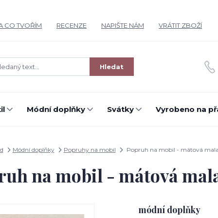
A CO TVOŘÍM
RECENZE
NAPIŠTE NÁM
VRÁTIT ZBOŽÍ
Hledat
il
Módní doplňky
Svátky
Vyrobeno na př
d
Módní doplňky
Popruhy na mobil
Popruh na mobil - mátová mal
ruh na mobil - mátová mal
módní doplňky