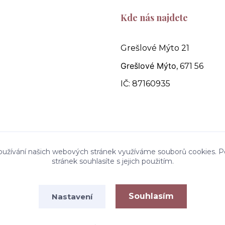
Kde nás najdete
Grešlové Mýto 21
Grešlové Mýto
, 671 56
IČ: 87160935
oužívání našich webových stránek využíváme souborů cookies. P
stránek souhlasíte s jejich použitím.
Souhlasím
Nastavení
Vytvořeno na
Eshop-rychle.cz