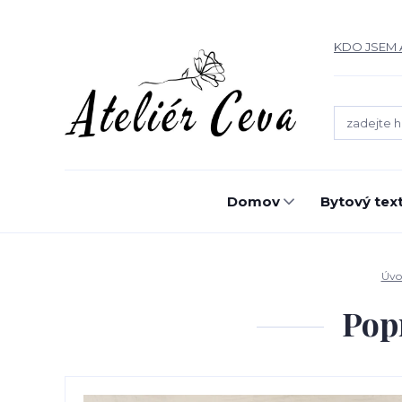
KDO JSEM 
Domov
Bytový text
Úvo
Pop