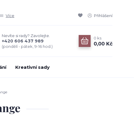
Více
Přihlášení
Nevíte si rady? Zavolejte.
0
ks
+420 606 437 989
0,00 Kč
(pondělí - pátek, 9-16 hod.)
ání
Kreativní sady
ange
ange