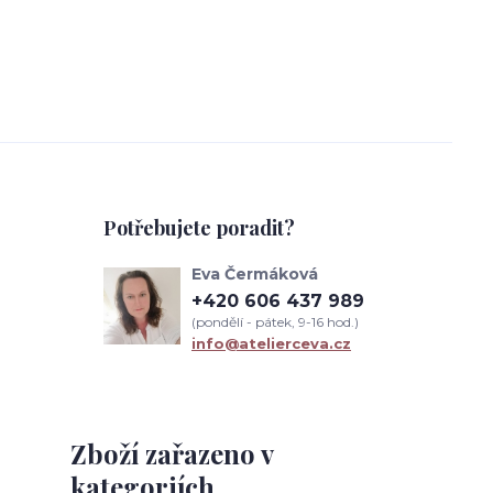
Potřebujete poradit?
Eva Čermáková
+420 606 437 989
(pondělí - pátek, 9-16 hod.)
info@atelierceva.cz
Zboží zařazeno v
kategoriích