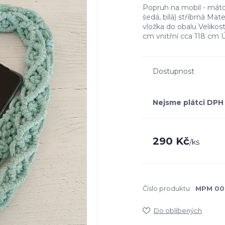
Popruh na mobil - mát
šedá, bílá) stříbrná Ma
vložka do obalu Veliko
cm vnitřní cca 118 cm Úd
Dostupnost
Nejsme plátci DPH
290 Kč
/
ks
Číslo produktu:
MPM 00
Do oblíbených