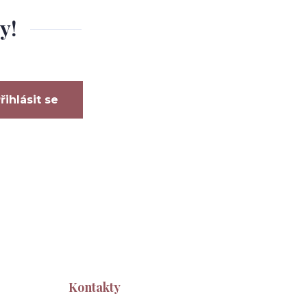
y!
řihlásit se
Kontakty