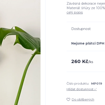
Závěsná dekorace nejen
Materiál: šňůry ze 100%
celý popis
Dostupnost
Nejsme plátci DPH
260 Kč
/
ks
Číslo produktu:
MP019
Hlídat dostupnost ✅
Do oblíbených