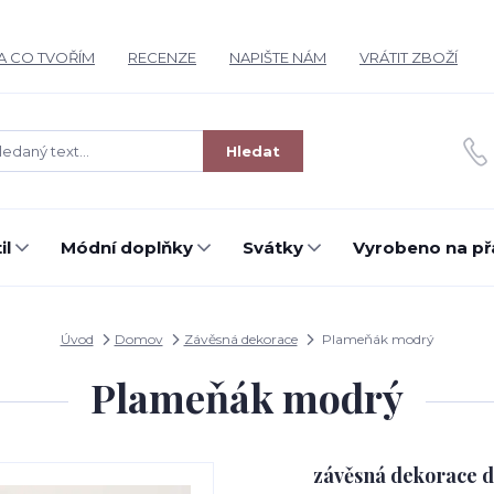
A CO TVOŘÍM
RECENZE
NAPIŠTE NÁM
VRÁTIT ZBOŽÍ
Hledat
il
Módní doplňky
Svátky
Vyrobeno na př
Úvod
Domov
Závěsná dekorace
Plameňák modrý
Plameňák modrý
závěsná dekorace d