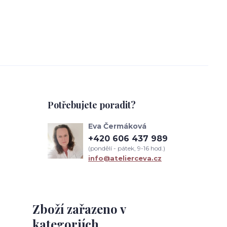
Potřebujete poradit?
Eva Čermáková
+420 606 437 989
(pondělí - pátek, 9-16 hod.)
info@atelierceva.cz
Zboží zařazeno v
kategoriích