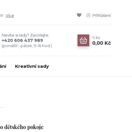
Více
Přihlášení
Nevíte si rady? Zavolejte.
0
ks
+420 606 437 989
0,00 Kč
(pondělí - pátek, 9-16 hod.)
ání
Kreativní sady
o dětského pokoje