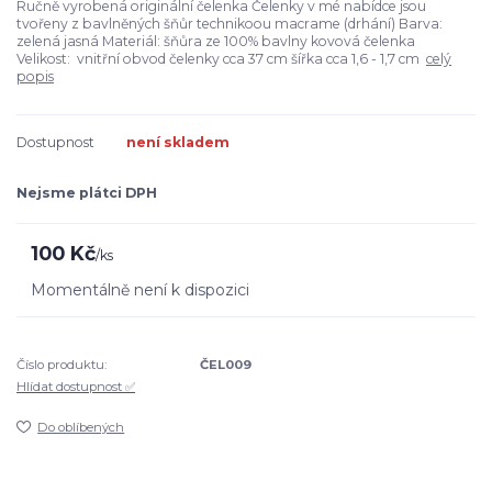
Ručně vyrobená originální čelenka Čelenky v mé nabídce jsou
tvořeny z bavlněných šňůr technikoou macrame (drhání) Barva:
zelená jasná Materiál: šňůra ze 100% bavlny kovová čelenka
Velikost: vnitřní obvod čelenky cca 37 cm šířka cca 1,6 - 1,7 cm
celý
popis
Dostupnost
není skladem
Nejsme plátci DPH
100 Kč
/
ks
Momentálně není k dispozici
Číslo produktu:
ČEL009
Hlídat dostupnost ✅
Do oblíbených