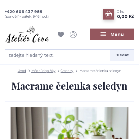
+420 606 437 989
0
ks
0,00 Kč
(pondělí - pátek, 9-16 hod.)
Menu
Hledat
Úvod
Módní doplňky
Čelenky
Macrame čelenka seledyn
Macrame čelenka seledyn