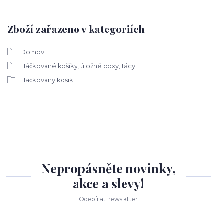
Zboží zařazeno v kategoriích
Domov
Háčkované košíky, úložné boxy, tácy
Háčkovaný košík
Nepropásněte novinky,
akce a slevy!
Odebírat newsletter