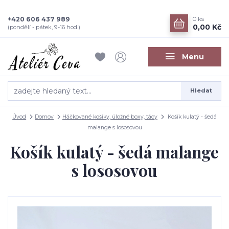
+420 606 437 989
0
ks
0,00 Kč
(pondělí - pátek, 9-16 hod.)
Menu
Hledat
Úvod
Domov
Háčkované košíky, úložné boxy, tácy
Košík kulatý - šedá
malange s lososovou
Košík kulatý - šedá malange
s lososovou