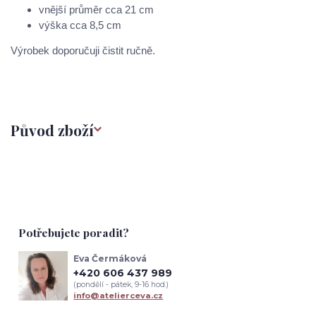
vnější průměr cca 21 cm
výška cca 8,5 cm
Výrobek doporučuji čistit ručně.
Původ zboží
Potřebujete poradit?
Eva Čermáková
+420 606 437 989
(pondělí - pátek, 9-16 hod.)
info@atelierceva.cz