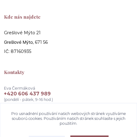
Kde nás najdete
Grešlové Mýto 21
Grešlové Mýto
, 671 56
IČ: 87160935
Kontakty
Eva Čermáková
+420 606 437 989
(pondělí - pátek, 9-16 hod.)
info@atelierceva.cz
Pro usnadnění používání našich webových stránek využíváme
souborů cookies. Používáním našich stránek souhlasíte s jejich
použitím.