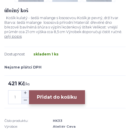
úložný koš
Košík kulatý - šedá malange s lososovou Košík je pevný, drží tvar.
Barva: šedá malange lososová přírodní Materiál: dřevěné dno
březové bavlněná šňůra s výplní koženkový štítek Velikost: vnější
průměr cca 21 cm výška cca 8,5 cm Výrobek doporučuji čistit ručně.
celý popis
Dostupnost
skladem 1 ks
Nejsme plátci DPH
421 Kč
/
ks
Přidat do košíku
Číslo produktu:
HK33
Výrobce:
Ateliér Ceva