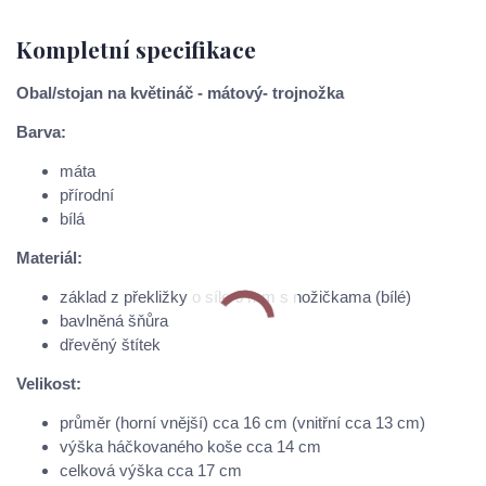
Kompletní specifikace
Obal/stojan na květináč - mátový- trojnožka
Barva:
máta
přírodní
bílá
Materiál:
základ z překližky o síle 6 mm s nožičkama (bílé)
bavlněná šňůra
dřevěný štítek
Velikost:
průměr (horní vnější) cca 16 cm (vnitřní cca 13 cm)
výška háčkovaného koše cca 14 cm
celková výška cca 17 cm