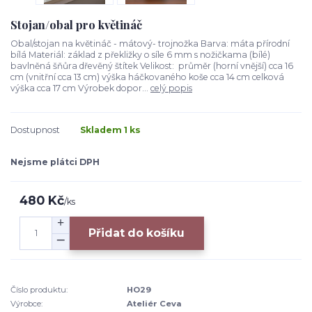
Stojan/obal pro květináč
Obal/stojan na květináč - mátový- trojnožka Barva: máta přírodní
bílá Materiál: základ z překližky o síle 6 mm s nožičkama (bílé)
bavlněná šňůra dřevěný štítek Velikost: průměr (horní vnější) cca 16
cm (vnitřní cca 13 cm) výška háčkovaného koše cca 14 cm celková
výška cca 17 cm Výrobek dopor...
celý popis
Dostupnost
Skladem 1 ks
Nejsme plátci DPH
480 Kč
/
ks
Přidat do košíku
Číslo produktu:
HO29
Výrobce:
Ateliér Ceva