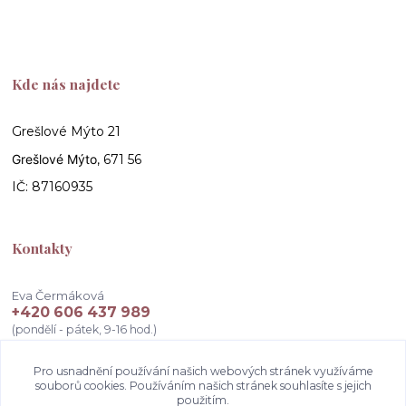
Kde nás najdete
Grešlové Mýto 21
Grešlové Mýto
, 671 56
IČ: 87160935
Kontakty
Eva Čermáková
+420 606 437 989
(pondělí - pátek, 9-16 hod.)
info@atelierceva.cz
Pro usnadnění používání našich webových stránek využíváme
souborů cookies. Používáním našich stránek souhlasíte s jejich
použitím.