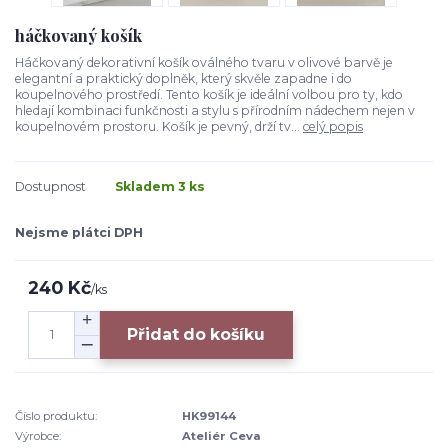
háčkovaný košík
Háčkovaný dekorativní košík oválného tvaru v olivové barvě je
elegantní a praktický doplněk, který skvěle zapadne i do
koupelnového prostředí. Tento košík je ideální volbou pro ty, kdo
hledají kombinaci funkčnosti a stylu s přírodním nádechem nejen v
koupelnovém prostoru. Košík je pevný, drží tv...
celý popis
Dostupnost
Skladem 3 ks
Nejsme plátci DPH
240 Kč
/
ks
Přidat do košíku
Číslo produktu:
HK99144
Výrobce:
Ateliér Ceva