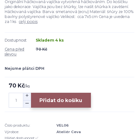
Originální háčkovaná vajíčka vytvořená háčkováním. Do košíčku
jako dekorace. Vajíčka jsou bez šňůrky, lze našít šňůrka k zavěšení.
Háčkovaná vajíčka Barva: smetanová (ecru) Materiál: šňůry ze 100%
bavlny polystyrenové vajíčko Velikost: cca 7x5 cm Cena je uvedena
za 1 ks
celý popis
Dostupnost
Skladem 4 ks
Cena před
70 Kč
slevou
Nejsme plátci DPH
70 Kč
/
ks
Přidat do košíku
Číslo produktu:
VEL06
Výrobce:
Ateliér Ceva
Hlídat dostupnost ✅