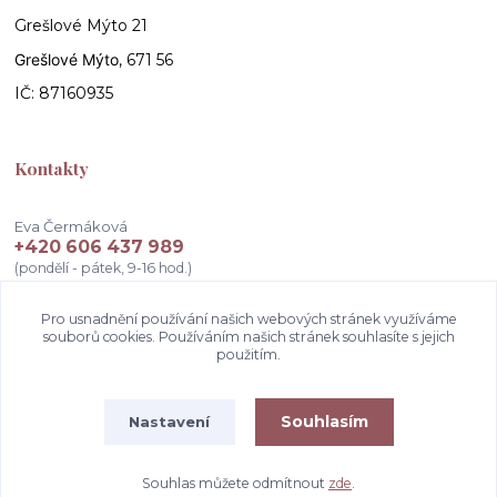
Grešlové Mýto 21
Grešlové Mýto
, 671 56
IČ: 87160935
Kontakty
Eva Čermáková
+420 606 437 989
(pondělí - pátek, 9-16 hod.)
info@atelierceva.cz
Pro usnadnění používání našich webových stránek využíváme
souborů cookies. Používáním našich stránek souhlasíte s jejich
použitím.
Souhlasím
Nastavení
Souhlas můžete odmítnout
zde
.
Vytvořeno na
Eshop-rychle.cz