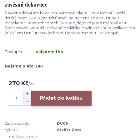
závěsná dekorace
Závěsná dekorace bude krásným doplňkem, který rozzáří každý
dětský pokojíček. Vykouzlí úsměv na rtech nejen dětí. Duha s
mráčkem v modrých tónech Barva: tyrkysová jasná mátová ecru
(smetanová) Materiál: dřevěná překližka bavlněná šňůra Velikost: cca
28x22 cm Není určeno ke hraní. Barvy se mohou...
celý popis
Dostupnost
skladem 1 ks
Nejsme plátci DPH
270 Kč
/
ks
Přidat do košíku
Číslo produktu:
DU09
Výrobce:
Ateliér Ceva
Hlídat dostupnost ✅