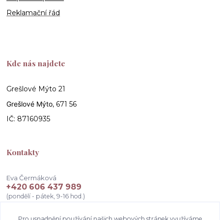
Reklamační řád
Kde nás najdete
Grešlové Mýto 21
Grešlové Mýto
, 671 56
IČ: 87160935
Kontakty
Eva Čermáková
+420 606 437 989
(pondělí - pátek, 9-16 hod.)
info@atelierceva.cz
Pro usnadnění používání našich webových stránek využíváme