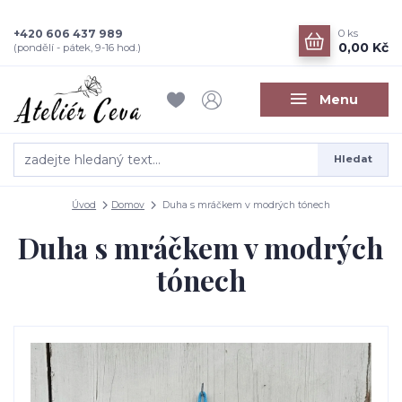
+420 606 437 989
0
ks
0,00 Kč
(pondělí - pátek, 9-16 hod.)
Menu
Hledat
Úvod
Domov
Duha s mráčkem v modrých tónech
Duha s mráčkem v modrých
tónech