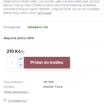
Dekorativní tácek velký Lze použít i jako závěsná dekorace na zeď.
Barva: růžové zlato hnědá modrá růžová bílá Materiál: překližka
bavlněná šňůra s výplní Velikost: vnější průměr cca 24 cm Výrobek
doporučuji čistit ručně.
celý popis
Dostupnost
skladem 1 ks
Nejsme plátci DPH
210 Kč
/
ks
Přidat do košíku
Číslo produktu:
HP 055
Výrobce:
Ateliér Ceva
Hlídat dostupnost ✅
Do oblíbených