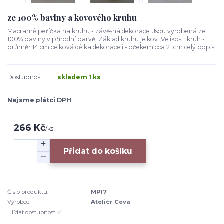
ze 100% bavlny a kovového kruhu
Macramé peříčka na kruhu - závěsná dekorace. Jsou vyrobená ze
100% bavlny v přírodní barvě. Základ kruhu je kov. Velikost: kruh -
průměr 14 cm celková délka dekorace i s očekem cca 21 cm
celý popis
Dostupnost
skladem 1 ks
Nejsme plátci DPH
266 Kč
/
ks
Přidat do košíku
Číslo produktu:
MP17
Výrobce:
Ateliér Ceva
Hlídat dostupnost ✅