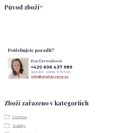
Původ zboží
Potřebujete poradit?
Eva Čermáková
+420 606 437 989
(pondělí - pátek, 9-16 hod.)
info@atelierceva.cz
Zboží zařazeno v kategoriích
Domov
Svátky