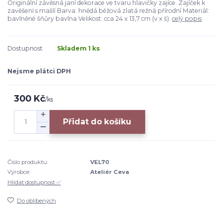
Originální závěsná janí dekorace ve tvaru hlavičky zajíce. Zajíček k
zavěšení s mašlí Barva: hnědá béžová zlatá režná přírodní Materiál:
bavlněné šňůry bavlna Velikost: cca 24 x 13,7 cm (v x š)
celý popis
Dostupnost
Skladem 1 ks
Nejsme plátci DPH
300 Kč
/
ks
Přidat do košíku
Číslo produktu:
VEL70
Výrobce:
Ateliér Ceva
Hlídat dostupnost ✅
Do oblíbených