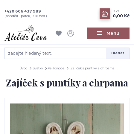
+420 606 437 989
0
ks
0,00 Kč
(pondělí - pátek, 9-16 hod.)
Menu
Hledat
Úvod
Svátky
Velikonoce
Zajíček s puntíky a chrpama
Zajíček s puntíky a chrpama