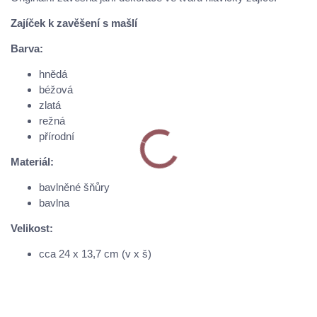
Zajíček k zavěšení s mašlí
Barva:
hnědá
béžová
zlatá
režná
přírodní
Materiál:
bavlněné šňůry
bavlna
Velikost:
cca 24 x 13,7 cm (v x š)