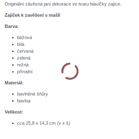
Originální závěsná janí dekorace ve tvaru hlavičky zajíce.
Zajíček k zavěšení s mašlí
Barva:
béžová
bílá
červená
zelená
režná
přírodní
Materiál:
bavlněné šňůry
bavlna
Velikost:
cca 25,8 x 14,3 cm (v x š)