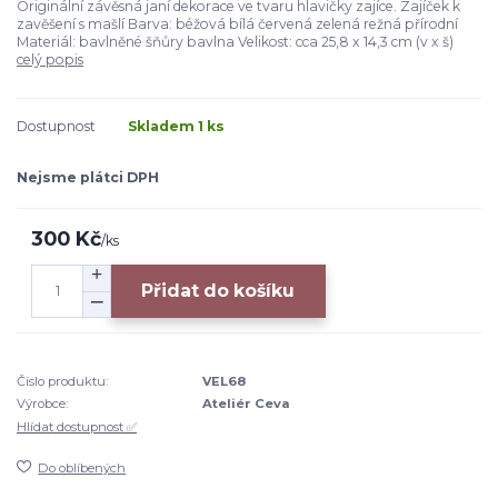
Originální závěsná janí dekorace ve tvaru hlavičky zajíce. Zajíček k
zavěšení s mašlí Barva: béžová bílá červená zelená režná přírodní
Materiál: bavlněné šňůry bavlna Velikost: cca 25,8 x 14,3 cm (v x š)
celý popis
Dostupnost
Skladem 1 ks
Nejsme plátci DPH
300 Kč
/
ks
Přidat do košíku
Číslo produktu:
VEL68
Výrobce:
Ateliér Ceva
Hlídat dostupnost ✅
Do oblíbených