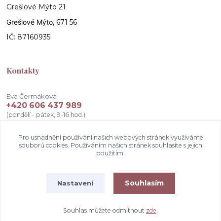
Grešlové Mýto 21
Grešlové Mýto
, 671 56
IČ: 87160935
Kontakty
Eva Čermáková
+420 606 437 989
(pondělí - pátek, 9-16 hod.)
info@atelierceva.cz
Pro usnadnění používání našich webových stránek využíváme
souborů cookies. Používáním našich stránek souhlasíte s jejich
použitím.
Souhlasím
Nastavení
Souhlas můžete odmítnout
zde
.
Vytvořeno na
Eshop-rychle.cz