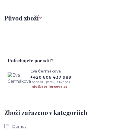
Původ zboží
Potřebujete poradit?
Eva Čermáková
+420 606 437 989
(pondělí - pátek, 9-16 hod.)
info@atelierceva.cz
Zboží zařazeno v kategoriích
Domov