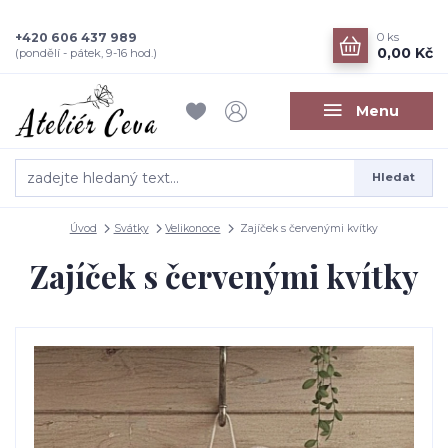
+420 606 437 989
0
ks
0,00 Kč
(pondělí - pátek, 9-16 hod.)
Menu
Hledat
Úvod
Svátky
Velikonoce
Zajíček s červenými kvítky
Zajíček s červenými kvítky