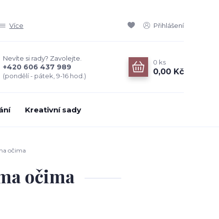
Více
Přihlášení
Nevíte si rady? Zavolejte.
0
ks
+420 606 437 989
0,00 Kč
(pondělí - pátek, 9-16 hod.)
ání
Kreativní sady
ýma očima
ýma očima