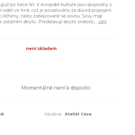
jí již po tisíce let. V evropské kultuře jsou spojovány s
ží vidět ve tmě, což je považováno za důvod propojení
i Athény, často zobrazované se sovou. Sovy mají
e ostatním skryto. Představují skryté znalosti,...
celý
není skladem
Momentálně není k dispozici
86
Výrobce:
Ateliér Ceva