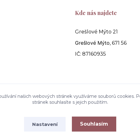
Kde nás najdete
Grešlové Mýto 21
Grešlové Mýto
, 671 56
IČ: 87160935
oužívání našich webových stránek využíváme souborů cookies. P
stránek souhlasíte s jejich použitím.
Souhlasím
Nastavení
Vytvořeno na
Eshop-rychle.cz