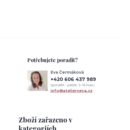
Potřebujete poradit?
Eva Čermáková
+420 606 437 989
(pondělí - pátek, 9-16 hod.)
info@atelierceva.cz
Zboží zařazeno v
kategoriích