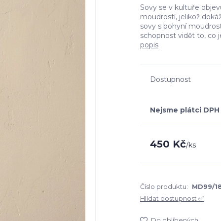
Sovy se v kultuře objevu
moudrostí, jelikož doká
sovy s bohyní moudrost
schopnost vidět to, co j
popis
Dostupnost
Nejsme plátci DPH
450 Kč
/
ks
Číslo produktu:
MD99/1
Hlídat dostupnost ✅
Do oblíbených