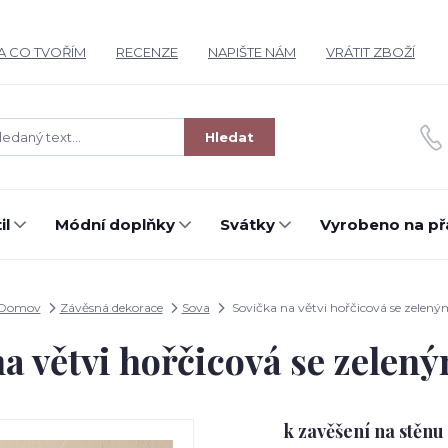
A CO TVOŘÍM
RECENZE
NAPIŠTE NÁM
VRÁTIT ZBOŽÍ
Hledat
il
Módní doplňky
Svátky
Vyrobeno na př
Domov
Závěsná dekorace
Sova
Sovička na větvi hořčicová se zelen
na větvi hořčicová se zelen
k zavěšení na stěnu