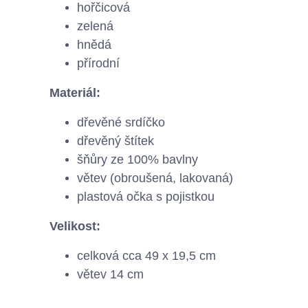
hořčicová
zelená
hnědá
přírodní
Materiál:
dřevěné srdíčko
dřevěný štítek
šňůry ze 100% bavlny
větev (obroušená, lakovaná)
plastová očka s pojistkou
Velikost:
celková cca 49 x 19,5 cm
větev 14 cm