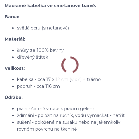
Macramé kabelka ve smetanové barvě.
Barva:
světlá ecru (smetanová)
Materiál:
šňůry ze 100% bavlny
dřevěný štítek
Velikost:
kabelka - cca 17 x 12 cm (v x š) + třásně
popruh - cca 116 cm
Údržba:
praní - šetrně v ruce s pracím gelem
ždímání - položit na ručník, vodu vymačkat - netřít
sušení - položené na sušáku nebo na jakémkoliv
rovném povrchu na tkanině