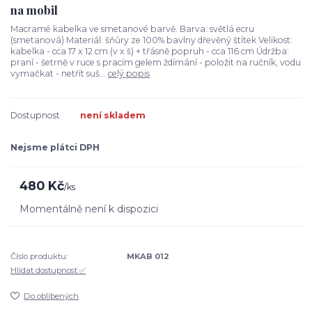
na mobil
Macramé kabelka ve smetanové barvě. Barva: světlá ecru
(smetanová) Materiál: šňůry ze 100% bavlny dřevěný štítek Velikost:
kabelka - cca 17 x 12 cm (v x š) + třásně popruh - cca 116 cm Údržba:
praní - šetrně v ruce s pracím gelem ždímání - položit na ručník, vodu
vymačkat - netřít suš...
celý popis
Dostupnost
není skladem
Nejsme plátci DPH
480 Kč
/
ks
Momentálně není k dispozici
Číslo produktu:
MKAB 012
Hlídat dostupnost ✅
Do oblíbených