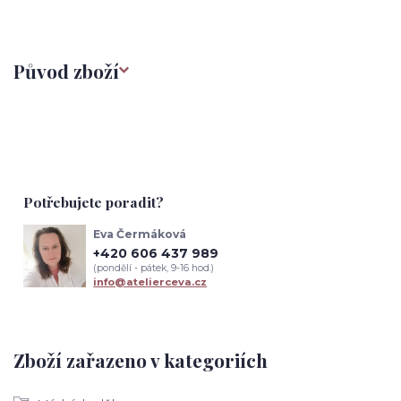
Původ zboží
Potřebujete poradit?
Eva Čermáková
+420 606 437 989
(pondělí - pátek, 9-16 hod.)
info@atelierceva.cz
Zboží zařazeno v kategoriích