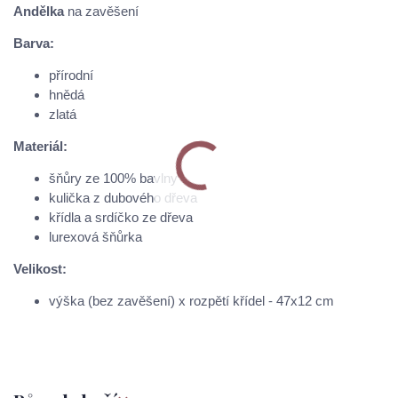
Andělka
na zavěšení
Barva:
přírodní
hnědá
zlatá
Materiál:
šňůry ze 100% bavlny
kulička z dubového dřeva
křídla a srdíčko ze dřeva
lurexová šňůrka
Velikost:
výška (bez zavěšení) x rozpětí křídel - 47x12 cm