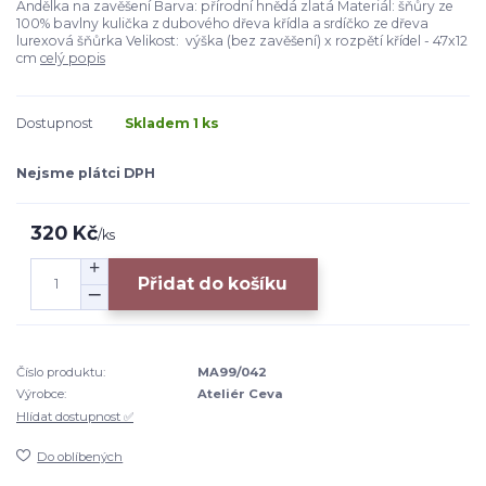
Andělka na zavěšení Barva: přírodní hnědá zlatá Materiál: šňůry ze
100% bavlny kulička z dubového dřeva křídla a srdíčko ze dřeva
lurexová šňůrka Velikost: výška (bez zavěšení) x rozpětí křídel - 47x12
cm
celý popis
Dostupnost
Skladem 1 ks
Nejsme plátci DPH
320 Kč
/
ks
Přidat do košíku
Číslo produktu:
MA99/042
Výrobce:
Ateliér Ceva
Hlídat dostupnost ✅
Do oblíbených