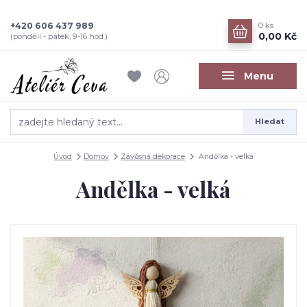
+420 606 437 989
0
ks
0,00 Kč
(pondělí - pátek, 9-16 hod.)
Menu
Hledat
Úvod
Domov
Závěsná dekorace
Andělka - velká
Andělka - velká