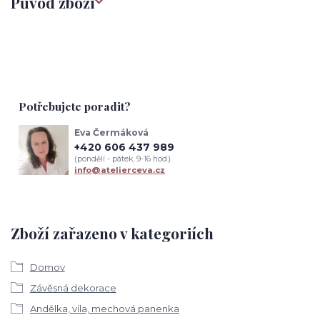
Původ zboží
Potřebujete poradit?
Eva Čermáková
+420 606 437 989
(pondělí - pátek, 9-16 hod.)
info@atelierceva.cz
Zboží zařazeno v kategoriích
Domov
Závěsná dekorace
Andělka, víla, mechová panenka